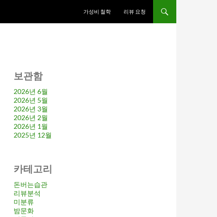
가성비 철학
리뷰 요청
보관함
2026년 6월
2026년 5월
2026년 3월
2026년 2월
2026년 1월
2025년 12월
카테고리
돈버는습관
리뷰분석
미분류
밤문화