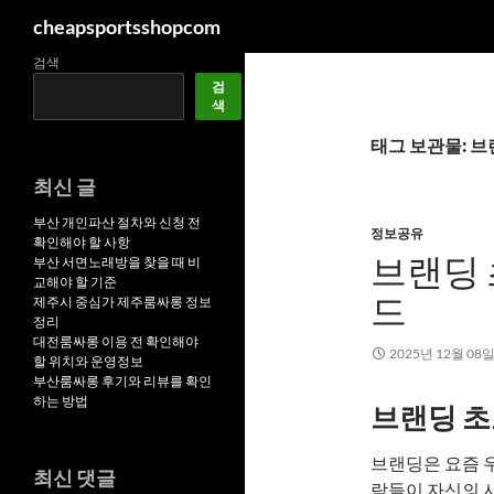
검
cheapsportsshopcom
색
컨
검색
검
텐
색
츠
로
태그 보관물: 
건
최신 글
너
뛰
부산 개인파산 절차와 신청 전
정보공유
확인해야 할 사항
기
브랜딩 
부산 서면노래방을 찾을 때 비
교해야 할 기준
드
제주시 중심가 제주룸싸롱 정보
정리
대전룸싸롱 이용 전 확인해야
2025년 12월 08
할 위치와 운영정보
부산룸싸롱 후기와 리뷰를 확인
하는 방법
브랜딩 초
브랜딩은 요즘 
최신 댓글
람들이 자신의 