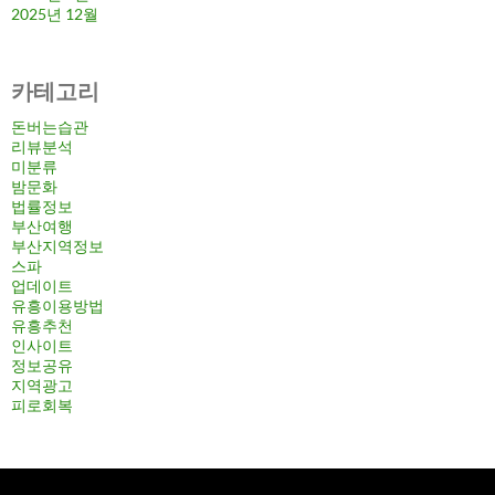
2025년 12월
카테고리
돈버는습관
리뷰분석
미분류
밤문화
법률정보
부산여행
부산지역정보
스파
업데이트
유흥이용방법
유흥추천
인사이트
정보공유
지역광고
피로회복