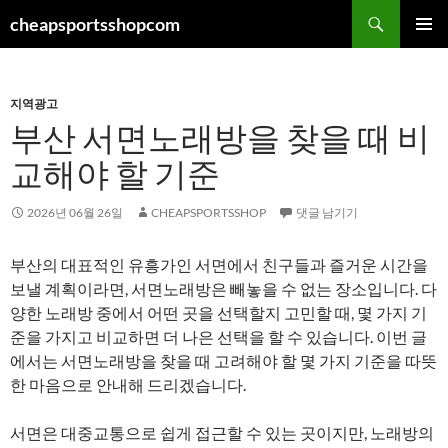
컨
검
cheapsportsshopcom
텐
색
주 메뉴
츠
로
지역광고
건
부산 서면노래방을 찾을 때 비
너
뛰
교해야 할 기준
기
2026년 06월 26일
CHEAPSPORTSSHOP
댓글 남기기
부산의 대표적인 유흥가인 서면에서 친구들과 즐거운 시간을
보낼 계획이라면, 서면노래방은 빼놓을 수 없는 장소입니다. 다
양한 노래방 중에서 어떤 곳을 선택할지 고민할 때, 몇 가지 기
준을 가지고 비교하면 더 나은 선택을 할 수 있습니다. 이번 글
에서는 서면노래방을 찾을 때 고려해야 할 몇 가지 기준을 따뜻
한 마음으로 안내해 드리겠습니다.
서면은 대중교통으로 쉽게 접근할 수 있는 곳이지만, 노래방의