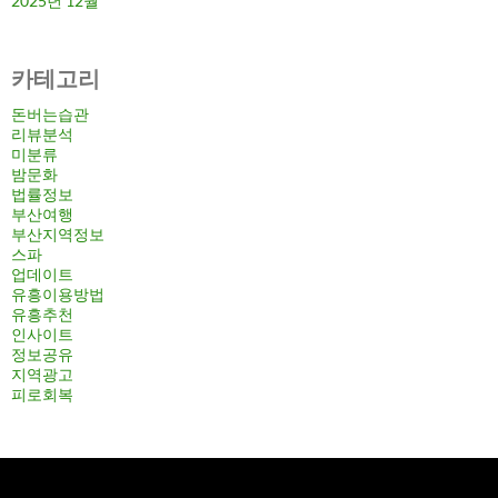
2025년 12월
카테고리
돈버는습관
리뷰분석
미분류
밤문화
법률정보
부산여행
부산지역정보
스파
업데이트
유흥이용방법
유흥추천
인사이트
정보공유
지역광고
피로회복