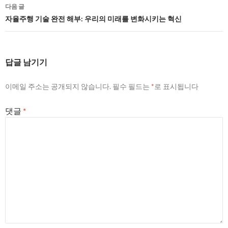
비
다음 글
게
자율주행 기술 완전 해부: 우리의 미래를 변화시키는 혁신
이
션
답글 남기기
이메일 주소는 공개되지 않습니다.
필수 필드는
*
로 표시됩니다
댓글
*