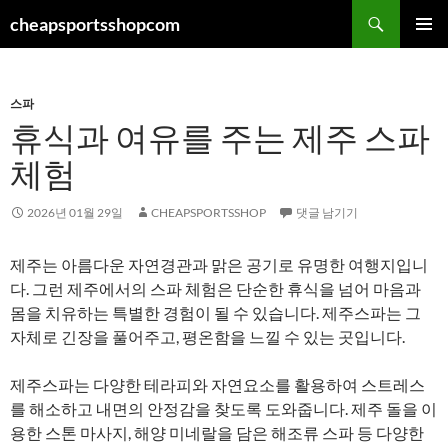
컨
검
cheapsportsshopcom
텐
색
주 메뉴
츠
로
스파
건
휴식과 여유를 주는 제주 스파
너
뛰
체험
기
2026년 01월 29일
CHEAPSPORTSSHOP
댓글 남기기
제주는 아름다운 자연경관과 맑은 공기로 유명한 여행지입니
다. 그런 제주에서의 스파 체험은 단순한 휴식을 넘어 마음과
몸을 치유하는 특별한 경험이 될 수 있습니다. 제주스파는 그
자체로 긴장을 풀어주고, 평온함을 느낄 수 있는 곳입니다.
제주스파는 다양한 테라피와 자연요소를 활용하여 스트레스
를 해소하고 내면의 안정감을 찾도록 도와줍니다. 제주 돌을 이
용한 스톤 마사지, 해양 미네랄을 담은 해조류 스파 등 다양한